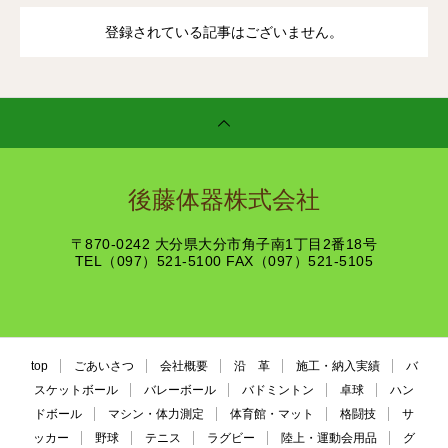
登録されている記事はございません。
後藤体器株式会社
〒870-0242 大分県大分市角子南1丁目2番18号
TEL（097）521-5100 FAX（097）521-5105
top
ごあいさつ
会社概要
沿 革
施工・納入実績
バ
スケットボール
バレーボール
バドミントン
卓球
ハン
ドボール
マシン・体力測定
体育館・マット
格闘技
サ
ッカー
野球
テニス
ラグビー
陸上・運動会用品
グ