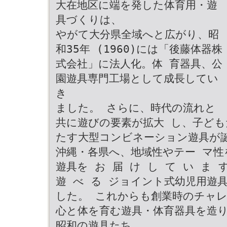
大在地区に端を発した体育用・遊
具づくりは、
やがて大分県全域へと広がり、昭
和35年 (1960)には「後藤体器株
式会社」に法人化。体 育器具、公
園遊具専門工場として成長してい
き
ました。 さらに、時代の流れと
共に遊びの要素が拡大 し、子と
たす大型コンビネーション遊具が
沖縄・各県へ、地域性やテー マ性
遊具を お 届 け し て い ま す
遊 べ る ジョイント式幼児用遊
した。 これからも創業時のチャレン
心と体を育む遊具・体育器具を造り
昭和の遊具たち